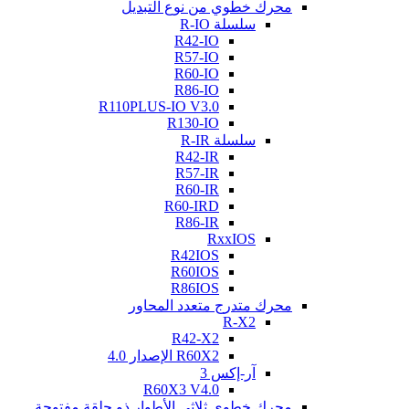
محرك خطوي من نوع التبديل
سلسلة R-IO
R42-IO
R57-IO
R60-IO
R86-IO
R110PLUS-IO V3.0
R130-IO
سلسلة R-IR
R42-IR
R57-IR
R60-IR
R60-IRD
R86-IR
RxxIOS
R42IOS
R60IOS
R86IOS
محرك متدرج متعدد المحاور
R-X2
R42-X2
R60X2 الإصدار 4.0
آر-إكس 3
R60X3 V4.0
محرك خطوي ثلاثي الأطوار ذو حلقة مفتوحة