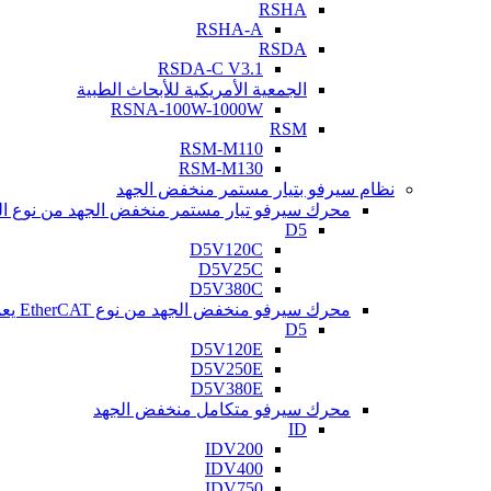
RSHA
RSHA-A
RSDA
RSDA-C V3.1
الجمعية الأمريكية للأبحاث الطبية
RSNA-100W-1000W
RSM
RSM-M110
RSM-M130
نظام سيرفو بتيار مستمر منخفض الجهد
محرك سيرفو تيار مستمر منخفض الجهد من نوع النبض
D5
D5V120C
D5V25C
D5V380C
محرك سيرفو منخفض الجهد من نوع EtherCAT يعمل بالتيار المستمر
D5
D5V120E
D5V250E
D5V380E
محرك سيرفو متكامل منخفض الجهد
ID
IDV200
IDV400
IDV750