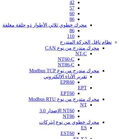
42
57
60
86
محرك خطوي ثلاثي الأطوار ذو حلقة مغلقة
86
110
نظام ناقل الحركة المتدرج
محرك متدرج من نوع CAN
NT-C
NT60-C
NT86-C
محرك متدرج من نوع Modbus TCP
تقرير الأداء الإلكتروني
EPR60
EPT
EPT60
محرك متدرج من نوع Modbus RTU
NT
NT60 الإصدار 3.0
NT86
محرك خطوي من نوع إيثركات
ES
EST60
ES-X2