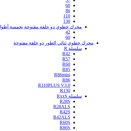
57
60
86
110
130
محرك خطوي ذو حلقة مفتوحة بخمسة أطوا
42
60
محرك خطوي ثنائي الطور ذو حلقة مفتوحة
سلسلة R
R42
R57
R60
R85
R86mini
R86
R110PLUS V3.0
R130
سلسلة RxxS
R28S
R28ALS
R42S
R42ALS
R60S
R86S