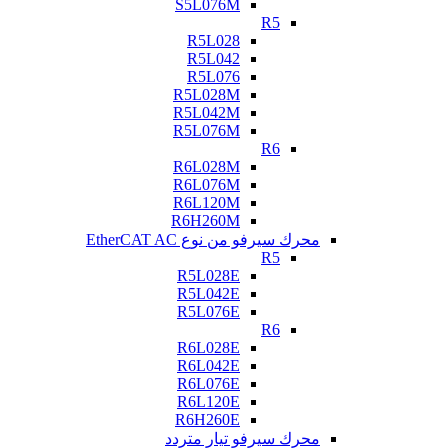
S5L076M
R5
R5L028
R5L042
R5L076
R5L028M
R5L042M
R5L076M
R6
R6L028M
R6L076M
R6L120M
R6H260M
محرك سيرفو من نوع EtherCAT AC
R5
R5L028E
R5L042E
R5L076E
R6
R6L028E
R6L042E
R6L076E
R6L120E
R6H260E
محرك سيرفو تيار متردد