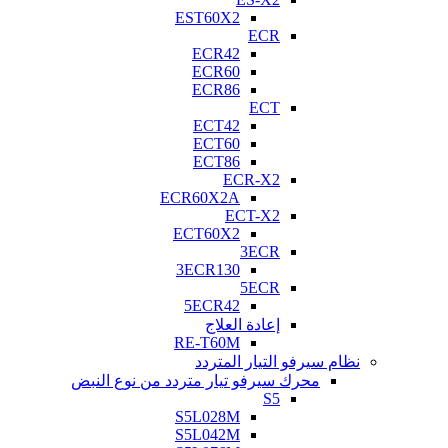
EST60X2
ECR
ECR42
ECR60
ECR86
ECT
ECT42
ECT60
ECT86
ECR-X2
ECR60X2A
ECT-X2
ECT60X2
3ECR
3ECR130
5ECR
5ECR42
إعادة العلاج
RE-T60M
نظام سيرفو التيار المتردد
محرك سيرفو تيار متردد من نوع النبض
S5
S5L028M
S5L042M