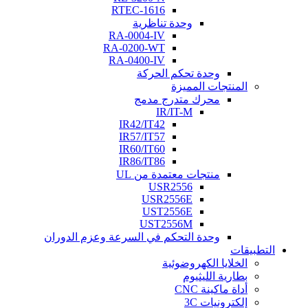
RTEC-1616
وحدة تناظرية
RA-0004-IV
RA-0200-WT
RA-0400-IV
وحدة تحكم الحركة
المنتجات المميزة
محرك متدرج مدمج
IR/IT-M
IR42/IT42
IR57/IT57
IR60/IT60
IR86/IT86
منتجات معتمدة من UL
USR2556
USR2556E
UST2556E
UST2556M
وحدة التحكم في السرعة وعزم الدوران
التطبيقات
الخلايا الكهروضوئية
بطارية الليثيوم
أداة ماكينة CNC
إلكترونيات 3C