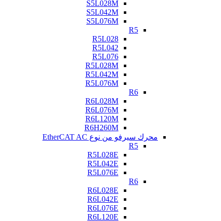
S5L028M
S5L042M
S5L076M
R5
R5L028
R5L042
R5L076
R5L028M
R5L042M
R5L076M
R6
R6L028M
R6L076M
R6L120M
R6H260M
محرك سيرفو من نوع EtherCAT AC
R5
R5L028E
R5L042E
R5L076E
R6
R6L028E
R6L042E
R6L076E
R6L120E