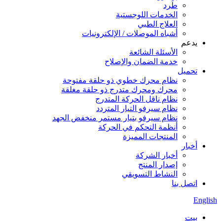
طَرد
الخدمات اللوجستية
العلاج الطبي
أشباه الموصلات / الإلكترونيات
يدعم
الأسئلة الشائعة
خدمة الضمان والإصلاح
تحميل
نظام محرك خطوي ذو حلقة مفتوحة
محرك ومحرك متدرج ذو حلقة مغلقة
نظام ناقل الحركة المتدرج
نظام سيرفو التيار المتردد
نظام سيرفو بتيار مستمر منخفض الجهد
أنظمة التحكم في الحركة
المنتجات المميزة
أخبار
أخبار الشركة
إصدار المنتج
النشاط التسويقي
اتصل بنا
English
بيت