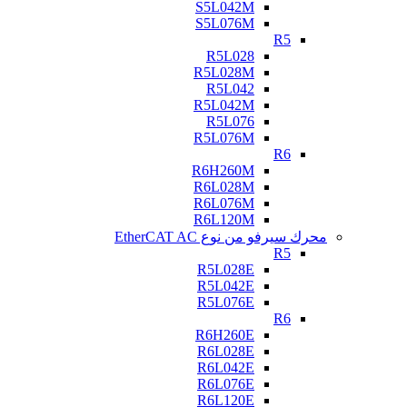
S5L042M
S5L076M
R5
R5L028
R5L028M
R5L042
R5L042M
R5L076
R5L076M
R6
R6H260M
R6L028M
R6L076M
R6L120M
محرك سيرفو من نوع EtherCAT AC
R5
R5L028E
R5L042E
R5L076E
R6
R6H260E
R6L028E
R6L042E
R6L076E
R6L120E