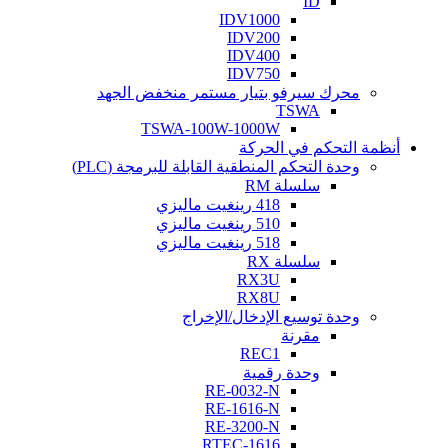
ID
IDV1000
IDV200
IDV400
IDV750
محرك سيرفو بتيار مستمر منخفض الجهد
TSWA
TSWA-100W-1000W
أنظمة التحكم في الحركة
وحدة التحكم المنطقية القابلة للبرمجة (PLC)
سلسلة RM
418 رينغيت ماليزي
510 رينغيت ماليزي
518 رينغيت ماليزي
سلسلة RX
RX3U
RX8U
وحدة توسيع الإدخال/الإخراج
مقرنة
REC1
وحدة رقمية
RE-0032-N
RE-1616-N
RE-3200-N
RTEC-1616