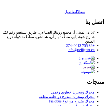
سؤال
التفاصيل
اتصل بنا
2-6F، المبنى أ، مجمع رويتك الصناعي، طريق شينغيو رقم 23،
شارع شيشيانغ، منطقة باو آن، شنتشن، مقاطعة قوانغدونغ،
الصين
+86 755 27440012
info@rtelligent.cn
منتجات
محرك ومحرك خطوي رقمي
محرك ومحرك متدرج ذو حلقة مغلقة
محرك متدرج من نوع Fieldbus
محرك سيرفو تيار متردد