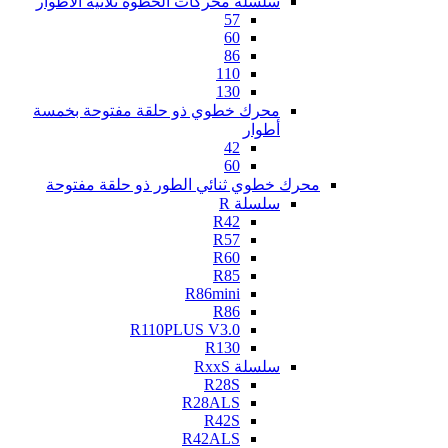
سلسلة محركات الخطوة ثلاثية الأطوار
57
60
86
110
130
محرك خطوي ذو حلقة مفتوحة بخمسة
أطوار
42
60
محرك خطوي ثنائي الطور ذو حلقة مفتوحة
سلسلة R
R42
R57
R60
R85
R86mini
R86
R110PLUS V3.0
R130
سلسلة RxxS
R28S
R28ALS
R42S
R42ALS