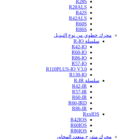
R28S
R28ALS
R42S
R42ALS
R60S
R86S
محرك خطوي من نوع التبديل
سلسلة R-IO
R42-IO
R60-IO
R86-IO
R57-IO
R110PLUS-IO V3.0
R130-IO
سلسلة R-IR
R42-IR
R57-IR
R60-IR
R60-IRD
R86-IR
RxxIOS
R42IOS
R60IOS
R86IOS
محرك متدرج متعدد المحاور