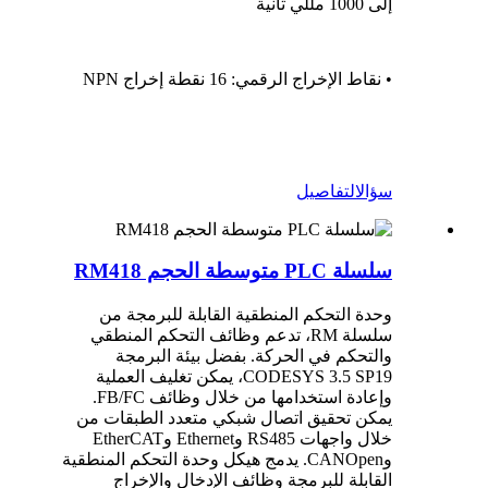
إلى 1000 مللي ثانية
• نقاط الإخراج الرقمي: 16 نقطة إخراج NPN
سؤال
التفاصيل
سلسلة PLC متوسطة الحجم RM418
وحدة التحكم المنطقية القابلة للبرمجة من
سلسلة RM، تدعم وظائف التحكم المنطقي
والتحكم في الحركة. بفضل بيئة البرمجة
CODESYS 3.5 SP19، يمكن تغليف العملية
وإعادة استخدامها من خلال وظائف FB/FC.
يمكن تحقيق اتصال شبكي متعدد الطبقات من
خلال واجهات RS485 وEthernet وEtherCAT
وCANOpen. يدمج هيكل وحدة التحكم المنطقية
القابلة للبرمجة وظائف الإدخال والإخراج