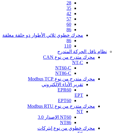
28
35
42
57
60
86
محرك خطوي ثلاثي الأطوار ذو حلقة مغلقة
86
110
نظام ناقل الحركة المتدرج
محرك متدرج من نوع CAN
NT-C
NT60-C
NT86-C
محرك متدرج من نوع Modbus TCP
تقرير الأداء الإلكتروني
EPR60
EPT
EPT60
محرك متدرج من نوع Modbus RTU
NT
NT60 الإصدار 3.0
NT86
محرك خطوي من نوع إيثركات