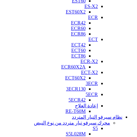
EST60
ES-X2
EST60X2
ECR
ECR42
ECR60
ECR86
ECT
ECT42
ECT60
ECT86
ECR-X2
ECR60X2A
ECT-X2
ECT60X2
3ECR
3ECR130
5ECR
5ECR42
إعادة العلاج
RE-T60M
نظام سيرفو التيار المتردد
محرك سيرفو تيار متردد من نوع النبض
S5
S5L028M