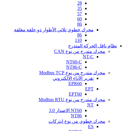
28
35
57
60
86
محرك خطوي ثلاثي الأطوار ذو حلقة مغلقة
86
110
نظام ناقل الحركة المتدرج
محرك متدرج من نوع CAN
NT-C
NT60-C
NT86-C
محرك متدرج من نوع Modbus TCP
تقرير الأداء الإلكتروني
EPR60
EPT
EPT60
محرك متدرج من نوع Modbus RTU
NT
NT60 الإصدار 3.0
NT86
محرك خطوي من نوع إيثركات
ES