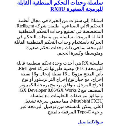
سلسلة وحدات التحكم المنطقية القابلة
للبرمجة الصغيرة RX8U
استنادًا إلى سنوات من الخبرة في مجال أنظمة
التحكم الآلي الصناعي، أطلقت شركة Rtelligent،
المتخصصة في تصنيع وحدات التحكم المنطقية
القابلة للبرمجة، سلسلة من منتجات التحكم في
الحركة باستخدام وحدات التحكم المنطقية القابلة
للبرمجة، بما في ذلك وحدات تحكم صغيرة
ومتوسطة وكبيرة الحجم.
سلسلة RX هي أحدث وحدة تحكم منطقية قابلة
للبرمجة (PLC) نبضية طورتها شركة Rtelligent.
يأتي المنتج مزودًا بـ 16 نقطة إدخال و16 نقطة
إخراج، مع خيار نوع إخراج الترانزستور أو نوع
إخراج المرحل. يتوافق برنامج برمجة الكمبيوتر
المضيف مع GX Developer 8.86/GX Works 2،
وتتوافق مواصفات التعليمات مع سلسلة
Mitsubishi FX3U، مما يضمن سرعة تشغيل
أعلى. يمكن للمستخدمين توصيل البرمجة عبر
واجهة Type-C المرفقة بالمنتج.
سؤال
التفاصيل