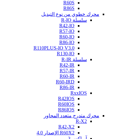
R60S
R86S
محرك خطوي من نوع التبديل
سلسلة R-IO
R42-IO
R57-IO
R60-IO
R86-IO
R110PLUS-IO V3.0
R130-IO
سلسلة R-IR
R42-IR
R57-IR
R60-IR
R60-IRD
R86-IR
RxxIOS
R42IOS
R60IOS
R86IOS
محرك متدرج متعدد المحاور
R-X2
R42-X2
R60X2 الإصدار 4.0
آر-إكس 3