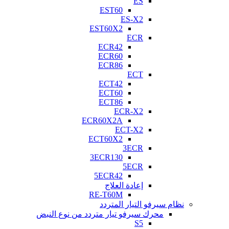
ES
EST60
ES-X2
EST60X2
ECR
ECR42
ECR60
ECR86
ECT
ECT42
ECT60
ECT86
ECR-X2
ECR60X2A
ECT-X2
ECT60X2
3ECR
3ECR130
5ECR
5ECR42
إعادة العلاج
RE-T60M
نظام سيرفو التيار المتردد
محرك سيرفو تيار متردد من نوع النبض
S5