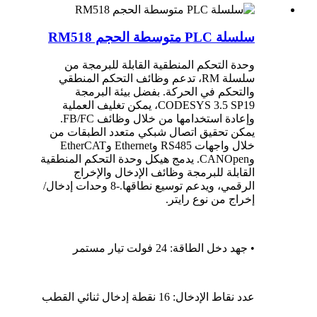
سلسلة PLC متوسطة الحجم RM518
وحدة التحكم المنطقية القابلة للبرمجة من
سلسلة RM، تدعم وظائف التحكم المنطقي
والتحكم في الحركة. بفضل بيئة البرمجة
CODESYS 3.5 SP19، يمكن تغليف العملية
وإعادة استخدامها من خلال وظائف FB/FC.
يمكن تحقيق اتصال شبكي متعدد الطبقات من
خلال واجهات RS485 وEthernet وEtherCAT
وCANOpen. يدمج هيكل وحدة التحكم المنطقية
القابلة للبرمجة وظائف الإدخال والإخراج
الرقمي، ويدعم توسيع نطاقها.
-8 وحدات إدخال/
إخراج من نوع رايتر.
• جهد دخل الطاقة: 24 فولت تيار مستمر
عدد نقاط الإدخال: 16 نقطة إدخال ثنائي القطب