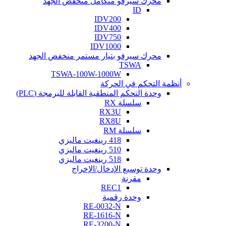
محرك سيرفو متكامل منخفض الجهد
ID
IDV200
IDV400
IDV750
IDV1000
محرك سيرفو بتيار مستمر منخفض الجهد
TSWA
TSWA-100W-1000W
أنظمة التحكم في الحركة
وحدة التحكم المنطقية القابلة للبرمجة (PLC)
سلسلة RX
RX3U
RX8U
سلسلة RM
418 رينغيت ماليزي
510 رينغيت ماليزي
518 رينغيت ماليزي
وحدة توسيع الإدخال/الإخراج
مقرنة
REC1
وحدة رقمية
RE-0032-N
RE-1616-N
RE-3200-N