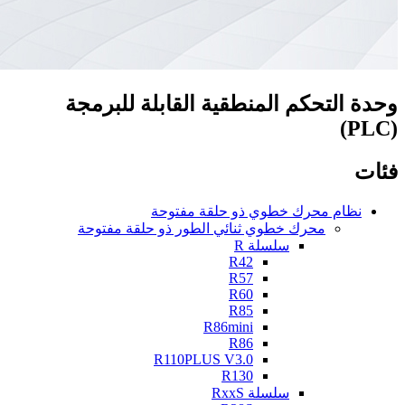
وحدة التحكم المنطقية القابلة للبرمجة
(PLC)
فئات
نظام محرك خطوي ذو حلقة مفتوحة
محرك خطوي ثنائي الطور ذو حلقة مفتوحة
سلسلة R
R42
R57
R60
R85
R86mini
R86
R110PLUS V3.0
R130
سلسلة RxxS