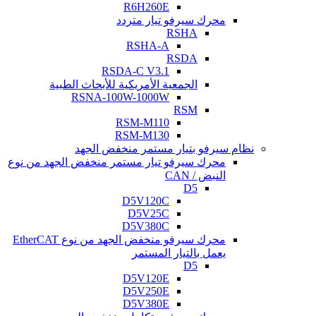
R6H260E
محرك سيرفو تيار متردد
RSHA
RSHA-A
RSDA
RSDA-C V3.1
الجمعية الأمريكية للأبحاث الطبية
RSNA-100W-1000W
RSM
RSM-M110
RSM-M130
نظام سيرفو بتيار مستمر منخفض الجهد
محرك سيرفو تيار مستمر منخفض الجهد من نوع
النبض / CAN
D5
D5V120C
D5V25C
D5V380C
محرك سيرفو منخفض الجهد من نوع EtherCAT
يعمل بالتيار المستمر
D5
D5V120E
D5V250E
D5V380E