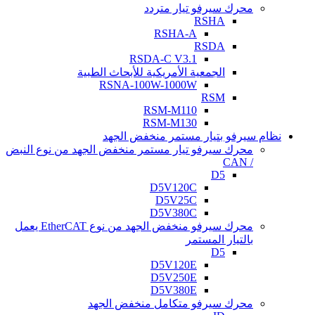
محرك سيرفو تيار متردد
RSHA
RSHA-A
RSDA
RSDA-C V3.1
الجمعية الأمريكية للأبحاث الطبية
RSNA-100W-1000W
RSM
RSM-M110
RSM-M130
نظام سيرفو بتيار مستمر منخفض الجهد
محرك سيرفو تيار مستمر منخفض الجهد من نوع النبض
/ CAN
D5
D5V120C
D5V25C
D5V380C
محرك سيرفو منخفض الجهد من نوع EtherCAT يعمل
بالتيار المستمر
D5
D5V120E
D5V250E
D5V380E
محرك سيرفو متكامل منخفض الجهد