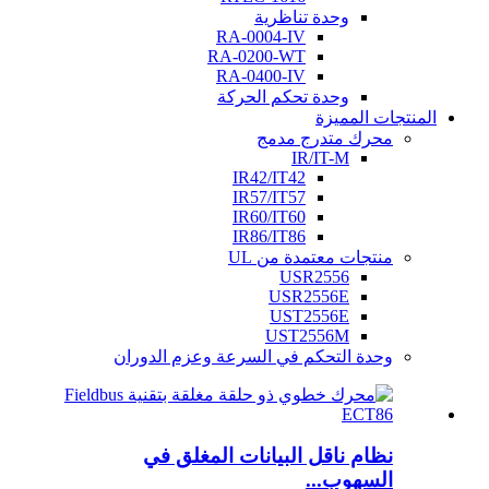
وحدة تناظرية
RA-0004-IV
RA-0200-WT
RA-0400-IV
وحدة تحكم الحركة
المنتجات المميزة
محرك متدرج مدمج
IR/IT-M
IR42/IT42
IR57/IT57
IR60/IT60
IR86/IT86
منتجات معتمدة من UL
USR2556
USR2556E
UST2556E
UST2556M
وحدة التحكم في السرعة وعزم الدوران
نظام ناقل البيانات المغلق في
السهوب...