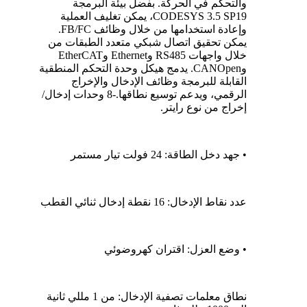
والتحكم في الحركة. بفضل بيئة البرمجة
CODESYS 3.5 SP19، يمكن تغليف العملية
وإعادة استخدامها من خلال وظائف FB/FC.
يمكن تحقيق اتصال شبكي متعدد الطبقات من
خلال واجهات RS485 وEthernet وEtherCAT
وCANOpen. يدمج هيكل وحدة التحكم المنطقية
القابلة للبرمجة وظائف الإدخال والإخراج
الرقمي، ويدعم توسيع نطاقها.
-8 وحدات إدخال/
إخراج من نوع رايتر.
• جهد دخل الطاقة: 24 فولت تيار مستمر
عدد نقاط الإدخال: 16 نقطة إدخال ثنائي القطب
• وضع العزل: اقتران كهروضوئي
نطاق معلمات تصفية الإدخال: من 1 مللي ثانية