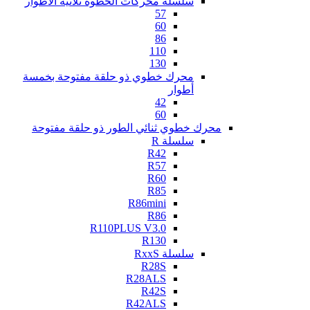
سلسلة محركات الخطوة ثلاثية الأطوار
57
60
86
110
130
محرك خطوي ذو حلقة مفتوحة بخمسة
أطوار
42
60
محرك خطوي ثنائي الطور ذو حلقة مفتوحة
سلسلة R
R42
R57
R60
R85
R86mini
R86
R110PLUS V3.0
R130
سلسلة RxxS
R28S
R28ALS
R42S
R42ALS