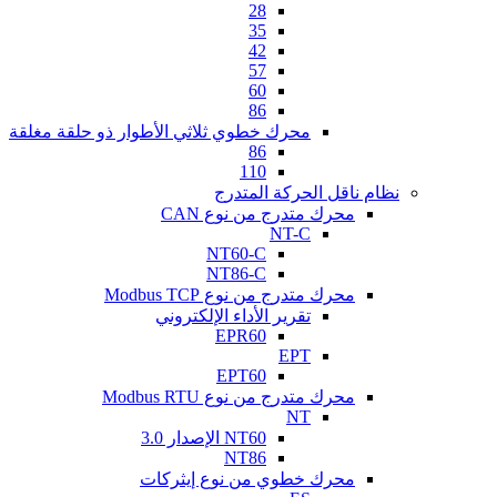
28
35
42
57
60
86
محرك خطوي ثلاثي الأطوار ذو حلقة مغلقة
86
110
نظام ناقل الحركة المتدرج
محرك متدرج من نوع CAN
NT-C
NT60-C
NT86-C
محرك متدرج من نوع Modbus TCP
تقرير الأداء الإلكتروني
EPR60
EPT
EPT60
محرك متدرج من نوع Modbus RTU
NT
NT60 الإصدار 3.0
NT86
محرك خطوي من نوع إيثركات