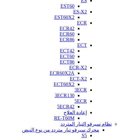
ES
EST60
ES-X2
EST60X2
ECR
ECR42
ECR60
ECR86
ECT
ECT42
ECT60
ECT86
ECR-X2
ECR60X2A
ECT-X2
ECT60X2
3ECR
3ECR130
5ECR
5ECR42
إعادة العلاج
RE-T60M
نظام سيرفو التيار المتردد
محرك سيرفو تيار متردد من نوع النبض
S5