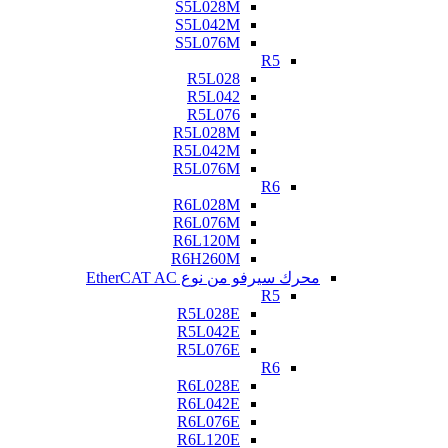
S5L028M
S5L042M
S5L076M
R5
R5L028
R5L042
R5L076
R5L028M
R5L042M
R5L076M
R6
R6L028M
R6L076M
R6L120M
R6H260M
محرك سيرفو من نوع EtherCAT AC
R5
R5L028E
R5L042E
R5L076E
R6
R6L028E
R6L042E
R6L076E
R6L120E