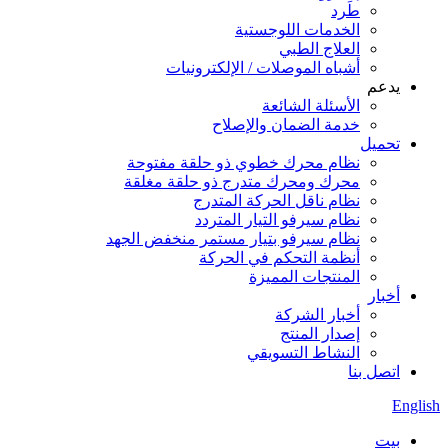
طَرد
الخدمات اللوجستية
العلاج الطبي
أشباه الموصلات / الإلكترونيات
يدعم
الأسئلة الشائعة
خدمة الضمان والإصلاح
تحميل
نظام محرك خطوي ذو حلقة مفتوحة
محرك ومحرك متدرج ذو حلقة مغلقة
نظام ناقل الحركة المتدرج
نظام سيرفو التيار المتردد
نظام سيرفو بتيار مستمر منخفض الجهد
أنظمة التحكم في الحركة
المنتجات المميزة
أخبار
أخبار الشركة
إصدار المنتج
النشاط التسويقي
اتصل بنا
English
بيت