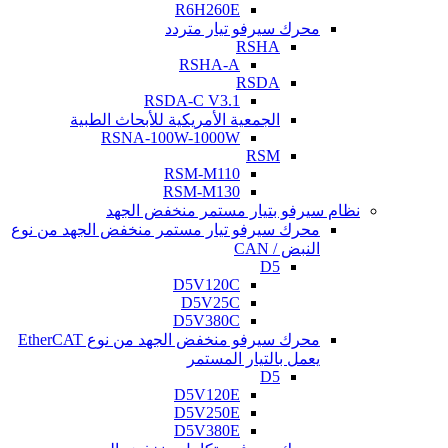
R6H260E
محرك سيرفو تيار متردد
RSHA
RSHA-A
RSDA
RSDA-C V3.1
الجمعية الأمريكية للأبحاث الطبية
RSNA-100W-1000W
RSM
RSM-M110
RSM-M130
نظام سيرفو بتيار مستمر منخفض الجهد
محرك سيرفو تيار مستمر منخفض الجهد من نوع
النبض / CAN
D5
D5V120C
D5V25C
D5V380C
محرك سيرفو منخفض الجهد من نوع EtherCAT
يعمل بالتيار المستمر
D5
D5V120E
D5V250E
D5V380E