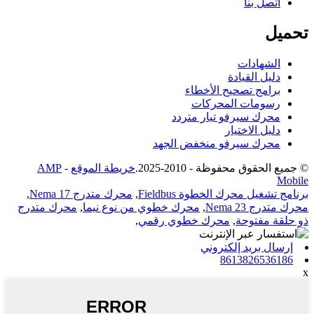
اتصل بنا
تحميل
الشهادات
دليل القيادة
برامج تصحيح الأخطاء
رسومات المحركات
محرك سيرفو تيار متردد
دليل الاختيار
محرك سيرفو منخفض الجهد
© جميع الحقوق محفوظة - 2010-2025.
خريطة الموقع
-
AMP
Mobile
برنامج تشغيل محرك الخطوة Fieldbus
,
محرك متدرج Nema 17
,
محرك متدرج Nema 23
,
محرك خطوي من نوع نيما
,
محرك متدرج
ذو حلقة مفتوحة
,
محرك خطوي رقمي
,
إرسال بريد إلكتروني
8613826536186
x