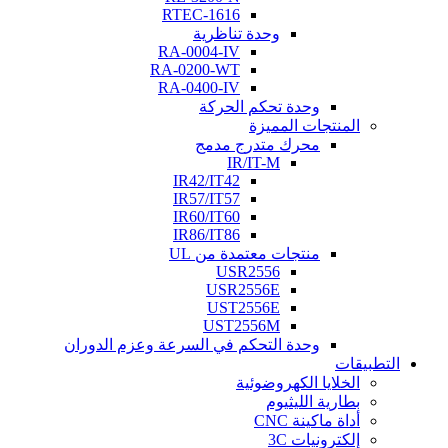
RTEC-1616
وحدة تناظرية
RA-0004-IV
RA-0200-WT
RA-0400-IV
وحدة تحكم الحركة
المنتجات المميزة
محرك متدرج مدمج
IR/IT-M
IR42/IT42
IR57/IT57
IR60/IT60
IR86/IT86
منتجات معتمدة من UL
USR2556
USR2556E
UST2556E
UST2556M
وحدة التحكم في السرعة وعزم الدوران
التطبيقات
الخلايا الكهروضوئية
بطارية الليثيوم
أداة ماكينة CNC
إلكترونيات 3C