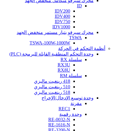
محرك سيرفو متكامل منخفض الجهد
ID
IDV200
IDV400
IDV750
IDV1000
محرك سيرفو بتيار مستمر منخفض الجهد
TSWA
TSWA-100W-1000W
أنظمة التحكم في الحركة
وحدة التحكم المنطقية القابلة للبرمجة (PLC)
سلسلة RX
RX3U
RX8U
سلسلة RM
418 رينغيت ماليزي
510 رينغيت ماليزي
518 رينغيت ماليزي
وحدة توسيع الإدخال/الإخراج
مقرنة
REC1
وحدة رقمية
RE-0032-N
RE-1616-N
RE-3200-N