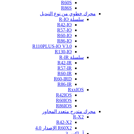
R60S
R86S
محرك خطوي من نوع التبديل
سلسلة R-IO
R42-IO
R57-IO
R60-IO
R86-IO
R110PLUS-IO V3.0
R130-IO
سلسلة R-IR
R42-IR
R57-IR
R60-IR
R60-IRD
R86-IR
RxxIOS
R42IOS
R60IOS
R86IOS
محرك متدرج متعدد المحاور
R-X2
R42-X2
R60X2 الإصدار 4.0
آر-إكس 3