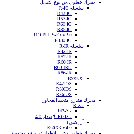
محرك خطوي من نوع التبديل
سلسلة R-IO
R42-IO
R57-IO
R60-IO
R86-IO
R110PLUS-IO V3.0
R130-IO
سلسلة R-IR
R42-IR
R57-IR
R60-IR
R60-IRD
R86-IR
RxxIOS
R42IOS
R60IOS
R86IOS
محرك متدرج متعدد المحاور
R-X2
R42-X2
R60X2 الإصدار 4.0
آر-إكس 3
R60X3 V4.0
محرك خطوي ثلاثي الأطوار ذو حلقة مفتوحة