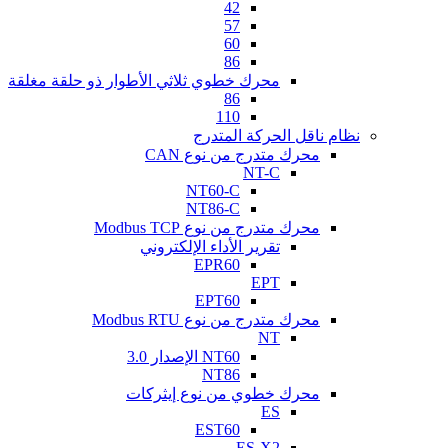
42
57
60
86
محرك خطوي ثلاثي الأطوار ذو حلقة مغلقة
86
110
نظام ناقل الحركة المتدرج
محرك متدرج من نوع CAN
NT-C
NT60-C
NT86-C
محرك متدرج من نوع Modbus TCP
تقرير الأداء الإلكتروني
EPR60
EPT
EPT60
محرك متدرج من نوع Modbus RTU
NT
NT60 الإصدار 3.0
NT86
محرك خطوي من نوع إيثركات
ES
EST60
ES-X2