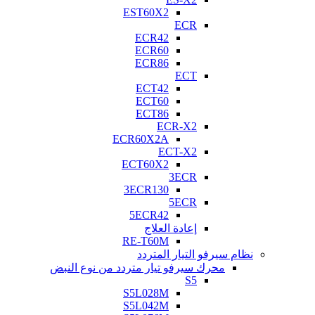
EST60X2
ECR
ECR42
ECR60
ECR86
ECT
ECT42
ECT60
ECT86
ECR-X2
ECR60X2A
ECT-X2
ECT60X2
3ECR
3ECR130
5ECR
5ECR42
إعادة العلاج
RE-T60M
نظام سيرفو التيار المتردد
محرك سيرفو تيار متردد من نوع النبض
S5
S5L028M
S5L042M