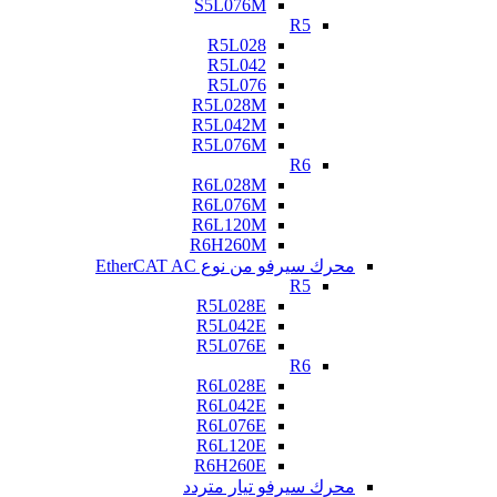
S5L076M
R5
R5L028
R5L042
R5L076
R5L028M
R5L042M
R5L076M
R6
R6L028M
R6L076M
R6L120M
R6H260M
محرك سيرفو من نوع EtherCAT AC
R5
R5L028E
R5L042E
R5L076E
R6
R6L028E
R6L042E
R6L076E
R6L120E
R6H260E
محرك سيرفو تيار متردد