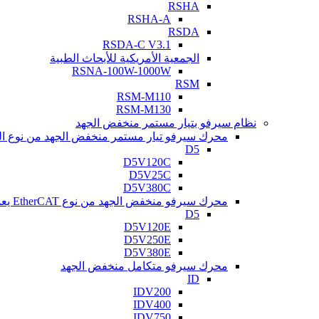
RSHA
RSHA-A
RSDA
RSDA-C V3.1
الجمعية الأمريكية للأبحاث الطبية
RSNA-100W-1000W
RSM
RSM-M110
RSM-M130
نظام سيرفو بتيار مستمر منخفض الجهد
محرك سيرفو تيار مستمر منخفض الجهد من نوع النبض
D5
D5V120C
D5V25C
D5V380C
محرك سيرفو منخفض الجهد من نوع EtherCAT يعمل بالتيار المستمر
D5
D5V120E
D5V250E
D5V380E
محرك سيرفو متكامل منخفض الجهد
ID
IDV200
IDV400
IDV750