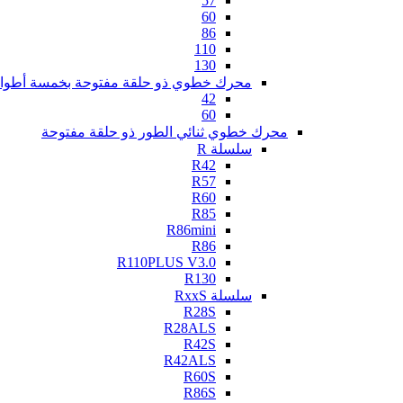
57
60
86
110
130
محرك خطوي ذو حلقة مفتوحة بخمسة أطوا
42
60
محرك خطوي ثنائي الطور ذو حلقة مفتوحة
سلسلة R
R42
R57
R60
R85
R86mini
R86
R110PLUS V3.0
R130
سلسلة RxxS
R28S
R28ALS
R42S
R42ALS
R60S
R86S