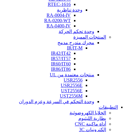
RTEC-1616
وحدة تناظرية
RA-0004-IV
RA-0200-WT
RA-0400-IV
وحدة تحكم الحركة
المنتجات المميزة
محرك متدرج مدمج
IR/IT-M
IR42/IT42
IR57/IT57
IR60/IT60
IR86/IT86
منتجات معتمدة من UL
USR2556
USR2556E
UST2556E
UST2556M
وحدة التحكم في السرعة وعزم الدوران
التطبيقات
الخلايا الكهروضوئية
بطارية الليثيوم
أداة ماكينة CNC
إلكترونيات 3C