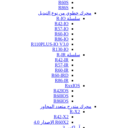
R60S
R86S
محرك خطوي من نوع التبديل
سلسلة R-IO
R42-IO
R57-IO
R60-IO
R86-IO
R110PLUS-IO V3.0
R130-IO
سلسلة R-IR
R42-IR
R57-IR
R60-IR
R60-IRD
R86-IR
RxxIOS
R42IOS
R60IOS
R86IOS
محرك متدرج متعدد المحاور
R-X2
R42-X2
R60X2 الإصدار 4.0
آر-إكس 3