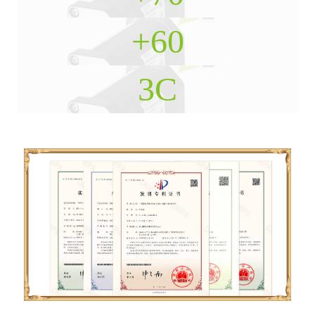
+
60
3
C