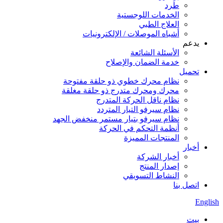
طَرد
الخدمات اللوجستية
العلاج الطبي
أشباه الموصلات / الإلكترونيات
يدعم
الأسئلة الشائعة
خدمة الضمان والإصلاح
تحميل
نظام محرك خطوي ذو حلقة مفتوحة
محرك ومحرك متدرج ذو حلقة مغلقة
نظام ناقل الحركة المتدرج
نظام سيرفو التيار المتردد
نظام سيرفو بتيار مستمر منخفض الجهد
أنظمة التحكم في الحركة
المنتجات المميزة
أخبار
أخبار الشركة
إصدار المنتج
النشاط التسويقي
اتصل بنا
English
بيت