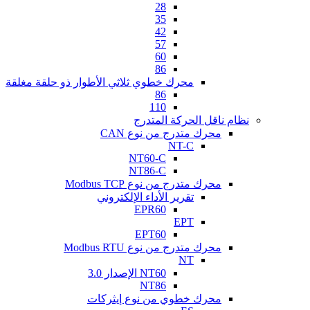
28
35
42
57
60
86
محرك خطوي ثلاثي الأطوار ذو حلقة مغلقة
86
110
نظام ناقل الحركة المتدرج
محرك متدرج من نوع CAN
NT-C
NT60-C
NT86-C
محرك متدرج من نوع Modbus TCP
تقرير الأداء الإلكتروني
EPR60
EPT
EPT60
محرك متدرج من نوع Modbus RTU
NT
NT60 الإصدار 3.0
NT86
محرك خطوي من نوع إيثركات