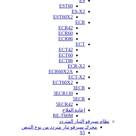
ES
EST60
ES-X2
EST60X2
ECR
ECR42
ECR60
ECR86
ECT
ECT42
ECT60
ECT86
ECR-X2
ECR60X2A
ECT-X2
ECT60X2
3ECR
3ECR130
5ECR
5ECR42
إعادة العلاج
RE-T60M
نظام سيرفو التيار المتردد
محرك سيرفو تيار متردد من نوع النبض
S5