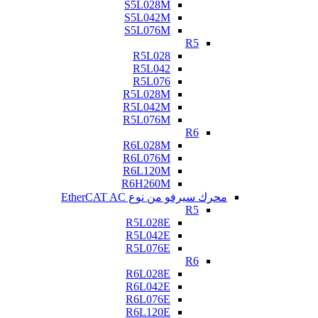
S5L028M
S5L042M
S5L076M
R5
R5L028
R5L042
R5L076
R5L028M
R5L042M
R5L076M
R6
R6L028M
R6L076M
R6L120M
R6H260M
محرك سيرفو من نوع EtherCAT AC
R5
R5L028E
R5L042E
R5L076E
R6
R6L028E
R6L042E
R6L076E
R6L120E