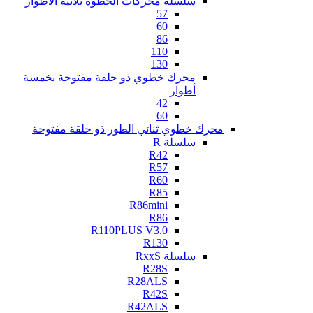
سلسلة محركات الخطوة ثلاثية الأطوار
57
60
86
110
130
محرك خطوي ذو حلقة مفتوحة بخمسة
أطوار
42
60
محرك خطوي ثنائي الطور ذو حلقة مفتوحة
سلسلة R
R42
R57
R60
R85
R86mini
R86
R110PLUS V3.0
R130
سلسلة RxxS
R28S
R28ALS
R42S
R42ALS