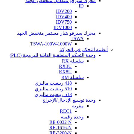
محرك سيرفو متكامل منخفض الجهد
ID
IDV200
IDV400
IDV750
IDV1000
محرك سيرفو بتيار مستمر منخفض الجهد
TSWA
TSWA-100W-1000W
أنظمة التحكم في الحركة
وحدة التحكم المنطقية القابلة للبرمجة (PLC)
سلسلة RX
RX3U
RX8U
سلسلة RM
418 رينغيت ماليزي
510 رينغيت ماليزي
518 رينغيت ماليزي
وحدة توسيع الإدخال/الإخراج
مقرنة
REC1
وحدة رقمية
RE-0032-N
RE-1616-N
RE-3200-N