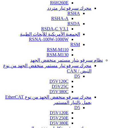
R6H260E
محرك سيرفو تيار متردد
RSHA
RSHA-A
RSDA
RSDA-C V3.1
الجمعية الأمريكية للأبحاث الطبية
RSNA-100W-1000W
RSM
RSM-M110
RSM-M130
نظام سيرفو بتيار مستمر منخفض الجهد
محرك سيرفو تيار مستمر منخفض الجهد من نوع
النبض / CAN
D5
D5V120C
D5V25C
D5V380C
محرك سيرفو منخفض الجهد من نوع EtherCAT
يعمل بالتيار المستمر
D5
D5V120E
D5V250E
D5V380E