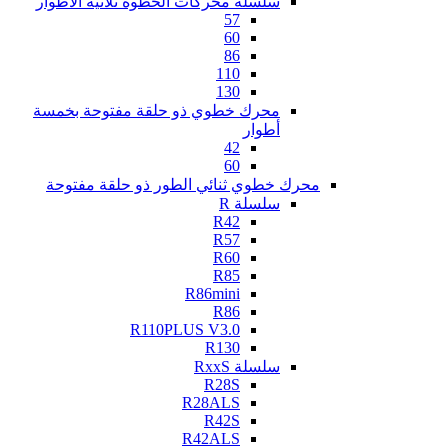
سلسلة محركات الخطوة ثلاثية الأطوار
57
60
86
110
130
محرك خطوي ذو حلقة مفتوحة بخمسة
أطوار
42
60
محرك خطوي ثنائي الطور ذو حلقة مفتوحة
سلسلة R
R42
R57
R60
R85
R86mini
R86
R110PLUS V3.0
R130
سلسلة RxxS
R28S
R28ALS
R42S
R42ALS