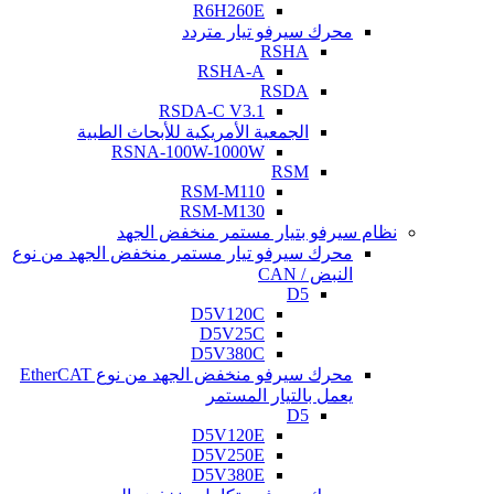
R6H260E
محرك سيرفو تيار متردد
RSHA
RSHA-A
RSDA
RSDA-C V3.1
الجمعية الأمريكية للأبحاث الطبية
RSNA-100W-1000W
RSM
RSM-M110
RSM-M130
نظام سيرفو بتيار مستمر منخفض الجهد
محرك سيرفو تيار مستمر منخفض الجهد من نوع
النبض / CAN
D5
D5V120C
D5V25C
D5V380C
محرك سيرفو منخفض الجهد من نوع EtherCAT
يعمل بالتيار المستمر
D5
D5V120E
D5V250E
D5V380E