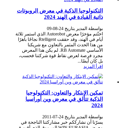
التكنولوجيا الذكية في معرض الروبوتات
ذاتية القيادة في الهند 2024
بواسطة المدير بتاريخ 24-08-09
اختُتم مؤخرًا معرض Autorobot الذي استمر ثلاثة
أيام في الهند، وقد حققت Rtelligent نجاحًا باهرًا
من هذا الحدث المثمر بالتعاون مع شريكنا
الأساسي RB Automate. لم يكن هذا المعرض
مجرد فرصة لعرض نقاط قوة شركتنا فحسب،
بل كان أيضًا...
اقرأ المزيد
تمكين الابتكار والتعاون: التكنولوجيا
الذكية تتألق في معرض وين أوراسيا
2024
بواسطة المدير بتاريخ 24-07-2011
يسرّنا أن نشارككم خبر مشاركتنا الناجحة في
معرض WIN EURASIA المرموق الذي أقيم في