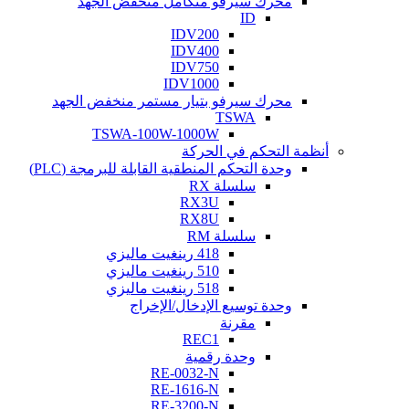
محرك سيرفو متكامل منخفض الجهد
ID
IDV200
IDV400
IDV750
IDV1000
محرك سيرفو بتيار مستمر منخفض الجهد
TSWA
TSWA-100W-1000W
أنظمة التحكم في الحركة
وحدة التحكم المنطقية القابلة للبرمجة (PLC)
سلسلة RX
RX3U
RX8U
سلسلة RM
418 رينغيت ماليزي
510 رينغيت ماليزي
518 رينغيت ماليزي
وحدة توسيع الإدخال/الإخراج
مقرنة
REC1
وحدة رقمية
RE-0032-N
RE-1616-N
RE-3200-N