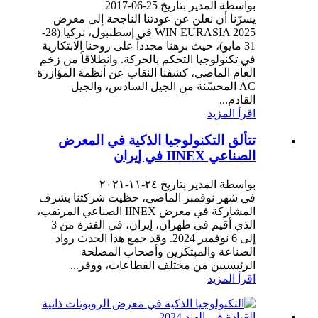
بواسطة المدير بتاريخ 25-06-2017
يسرّنا أن نعلن عن عودتنا الناجحة إلى معرض
WIN EURASIA 2025 في إسطنبول، تركيا (28-
31 مايو)، حيث برهنا مجدداً على روحنا الابتكارية
في تكنولوجيا التحكم بالحركة. وانطلاقاً من زخم
العام الماضي، كشفنا النقاب عن أنظمة المؤازرة
AC المحسّنة من الجيل السادس، والجيل
القادم...
اقرأ المزيد
تتألق التكنولوجيا الذكية في المعرض
الصناعي IINEX في إيران
بواسطة المدير بتاريخ ٢٤-١١-٢٠٢١
في شهر نوفمبر الماضي، حظيت شركتنا بشرف
المشاركة في معرض IINEX الصناعي المرتقب،
الذي أقيم في طهران، إيران، في الفترة من 3
إلى 6 نوفمبر 2024. وقد جمع هذا الحدث رواد
الصناعة والمبتكرين وأصحاب المصلحة
الرئيسيين من مختلف القطاعات، ووفر...
اقرأ المزيد