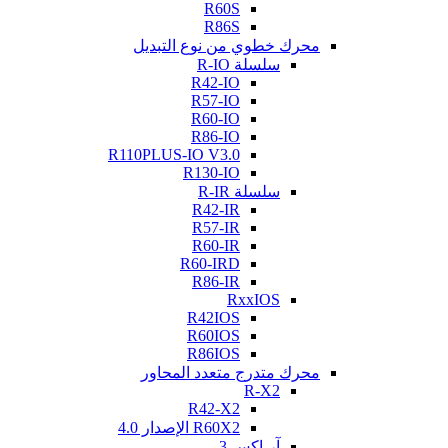
R60S
R86S
محرك خطوي من نوع التبديل
سلسلة R-IO
R42-IO
R57-IO
R60-IO
R86-IO
R110PLUS-IO V3.0
R130-IO
سلسلة R-IR
R42-IR
R57-IR
R60-IR
R60-IRD
R86-IR
RxxIOS
R42IOS
R60IOS
R86IOS
محرك متدرج متعدد المحاور
R-X2
R42-X2
R60X2 الإصدار 4.0
آر-إكس 3