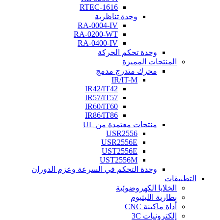
RTEC-1616
وحدة تناظرية
RA-0004-IV
RA-0200-WT
RA-0400-IV
وحدة تحكم الحركة
المنتجات المميزة
محرك متدرج مدمج
IR/IT-M
IR42/IT42
IR57/IT57
IR60/IT60
IR86/IT86
منتجات معتمدة من UL
USR2556
USR2556E
UST2556E
UST2556M
وحدة التحكم في السرعة وعزم الدوران
التطبيقات
الخلايا الكهروضوئية
بطارية الليثيوم
أداة ماكينة CNC
إلكترونيات 3C