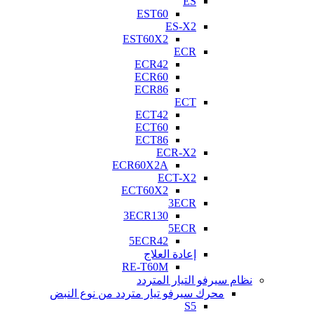
ES
EST60
ES-X2
EST60X2
ECR
ECR42
ECR60
ECR86
ECT
ECT42
ECT60
ECT86
ECR-X2
ECR60X2A
ECT-X2
ECT60X2
3ECR
3ECR130
5ECR
5ECR42
إعادة العلاج
RE-T60M
نظام سيرفو التيار المتردد
محرك سيرفو تيار متردد من نوع النبض
S5