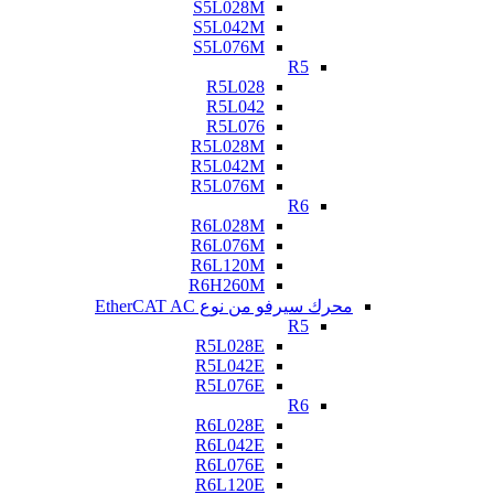
S5L028M
S5L042M
S5L076M
R5
R5L028
R5L042
R5L076
R5L028M
R5L042M
R5L076M
R6
R6L028M
R6L076M
R6L120M
R6H260M
محرك سيرفو من نوع EtherCAT AC
R5
R5L028E
R5L042E
R5L076E
R6
R6L028E
R6L042E
R6L076E
R6L120E