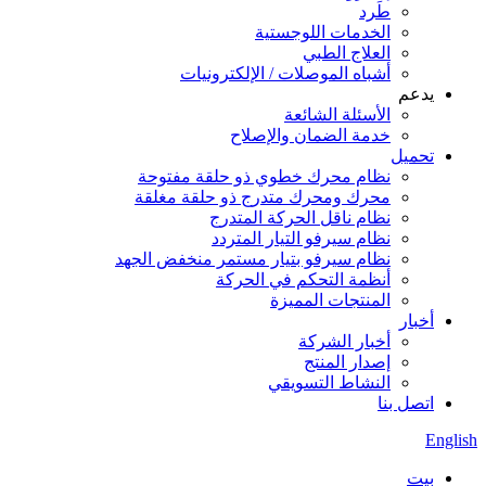
طَرد
الخدمات اللوجستية
العلاج الطبي
أشباه الموصلات / الإلكترونيات
يدعم
الأسئلة الشائعة
خدمة الضمان والإصلاح
تحميل
نظام محرك خطوي ذو حلقة مفتوحة
محرك ومحرك متدرج ذو حلقة مغلقة
نظام ناقل الحركة المتدرج
نظام سيرفو التيار المتردد
نظام سيرفو بتيار مستمر منخفض الجهد
أنظمة التحكم في الحركة
المنتجات المميزة
أخبار
أخبار الشركة
إصدار المنتج
النشاط التسويقي
اتصل بنا
English
بيت