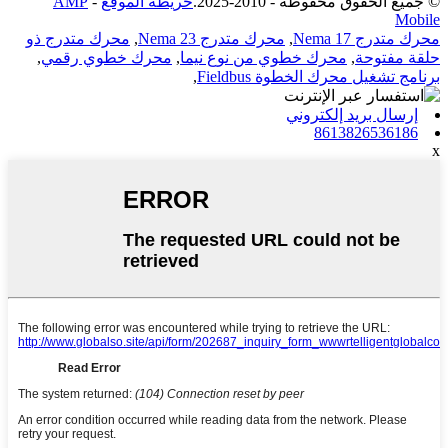
© جميع الحقوق محفوظة - 2010-2025.
خريطة الموقع
-
AMP
Mobile
محرك متدرج Nema 17
,
محرك متدرج Nema 23
,
محرك متدرج ذو
حلقة مفتوحة
,
محرك خطوي من نوع نيما
,
محرك خطوي رقمي
,
برنامج تشغيل محرك الخطوة Fieldbus
,
إرسال بريد إلكتروني
8613826536186
x