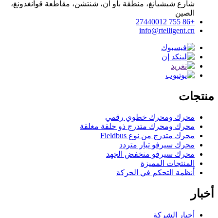
شارع شيشيانغ، منطقة باو آن، شنتشن، مقاطعة قوانغدونغ،
الصين
+86 755 27440012
info@rtelligent.cn
منتجات
محرك ومحرك خطوي رقمي
محرك ومحرك متدرج ذو حلقة مغلقة
محرك متدرج من نوع Fieldbus
محرك سيرفو تيار متردد
محرك سيرفو منخفض الجهد
المنتجات المميزة
أنظمة التحكم في الحركة
أخبار
أخبار الشركة