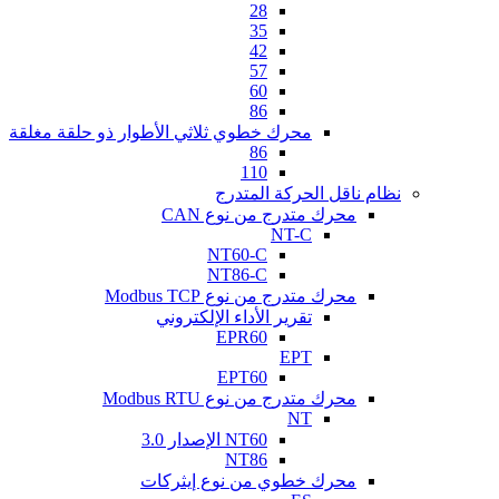
28
35
42
57
60
86
محرك خطوي ثلاثي الأطوار ذو حلقة مغلقة
86
110
نظام ناقل الحركة المتدرج
محرك متدرج من نوع CAN
NT-C
NT60-C
NT86-C
محرك متدرج من نوع Modbus TCP
تقرير الأداء الإلكتروني
EPR60
EPT
EPT60
محرك متدرج من نوع Modbus RTU
NT
NT60 الإصدار 3.0
NT86
محرك خطوي من نوع إيثركات