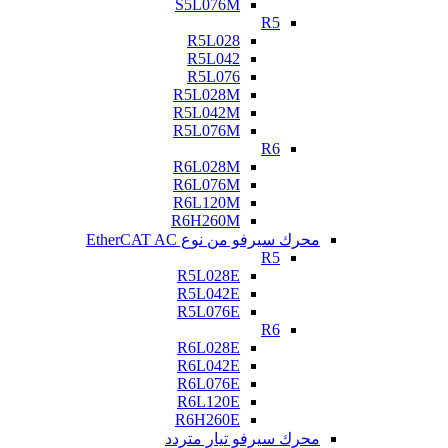
S5L076M
R5
R5L028
R5L042
R5L076
R5L028M
R5L042M
R5L076M
R6
R6L028M
R6L076M
R6L120M
R6H260M
محرك سيرفو من نوع EtherCAT AC
R5
R5L028E
R5L042E
R5L076E
R6
R6L028E
R6L042E
R6L076E
R6L120E
R6H260E
محرك سيرفو تيار متردد