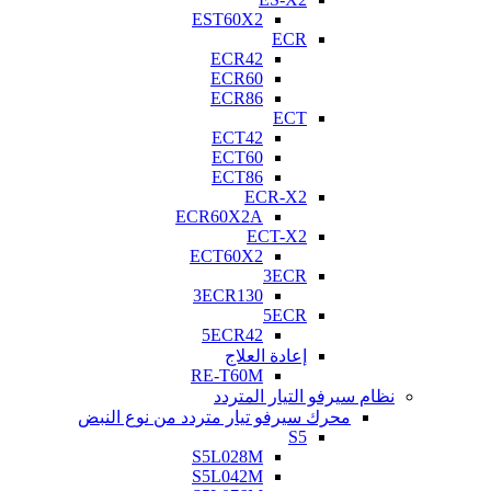
EST60X2
ECR
ECR42
ECR60
ECR86
ECT
ECT42
ECT60
ECT86
ECR-X2
ECR60X2A
ECT-X2
ECT60X2
3ECR
3ECR130
5ECR
5ECR42
إعادة العلاج
RE-T60M
نظام سيرفو التيار المتردد
محرك سيرفو تيار متردد من نوع النبض
S5
S5L028M
S5L042M