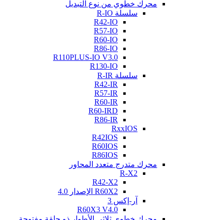
محرك خطوي من نوع التبديل
سلسلة R-IO
R42-IO
R57-IO
R60-IO
R86-IO
R110PLUS-IO V3.0
R130-IO
سلسلة R-IR
R42-IR
R57-IR
R60-IR
R60-IRD
R86-IR
RxxIOS
R42IOS
R60IOS
R86IOS
محرك متدرج متعدد المحاور
R-X2
R42-X2
R60X2 الإصدار 4.0
آر-إكس 3
R60X3 V4.0
محرك خطوي ثلاثي الأطوار ذو حلقة مفتوحة