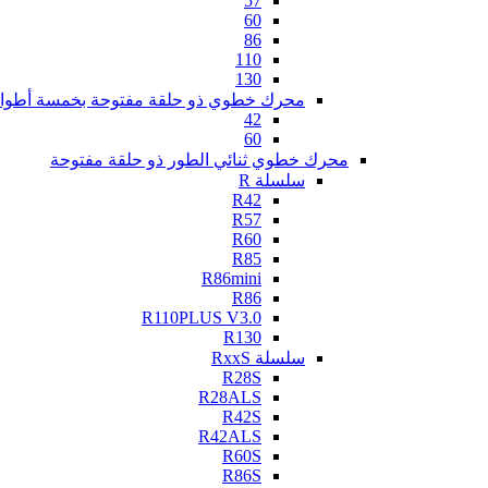
57
60
86
110
130
محرك خطوي ذو حلقة مفتوحة بخمسة أطوا
42
60
محرك خطوي ثنائي الطور ذو حلقة مفتوحة
سلسلة R
R42
R57
R60
R85
R86mini
R86
R110PLUS V3.0
R130
سلسلة RxxS
R28S
R28ALS
R42S
R42ALS
R60S
R86S