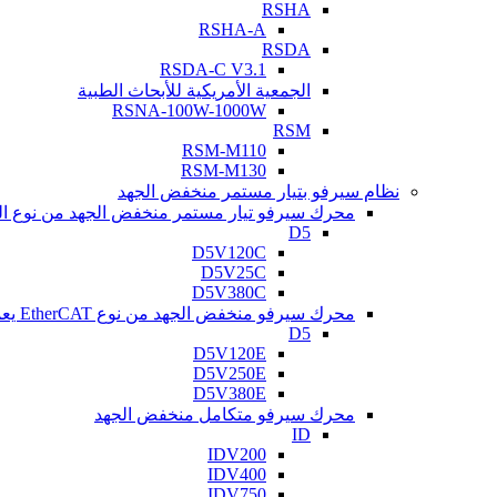
RSHA
RSHA-A
RSDA
RSDA-C V3.1
الجمعية الأمريكية للأبحاث الطبية
RSNA-100W-1000W
RSM
RSM-M110
RSM-M130
نظام سيرفو بتيار مستمر منخفض الجهد
محرك سيرفو تيار مستمر منخفض الجهد من نوع النبض
D5
D5V120C
D5V25C
D5V380C
محرك سيرفو منخفض الجهد من نوع EtherCAT يعمل بالتيار المستمر
D5
D5V120E
D5V250E
D5V380E
محرك سيرفو متكامل منخفض الجهد
ID
IDV200
IDV400
IDV750