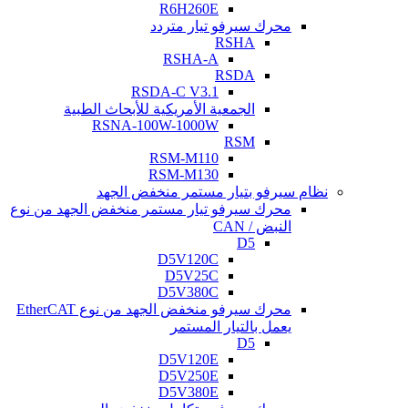
R6H260E
محرك سيرفو تيار متردد
RSHA
RSHA-A
RSDA
RSDA-C V3.1
الجمعية الأمريكية للأبحاث الطبية
RSNA-100W-1000W
RSM
RSM-M110
RSM-M130
نظام سيرفو بتيار مستمر منخفض الجهد
محرك سيرفو تيار مستمر منخفض الجهد من نوع
النبض / CAN
D5
D5V120C
D5V25C
D5V380C
محرك سيرفو منخفض الجهد من نوع EtherCAT
يعمل بالتيار المستمر
D5
D5V120E
D5V250E
D5V380E