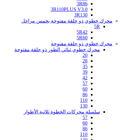
3R86
3R110PLUS V3.0
3R130
محرك خطوي ذو حلقة مفتوحة بخمس مراحل
5R
5R42
5R60
محرك خطوي ذو حلقة مفتوحة
محرك خطوي ثنائي الطور ذو حلقة مفتوحة
20
28
35
39
42
57
60
86
110
130
سلسلة محركات الخطوة ثلاثية الأطوار
57
60
86
110
130