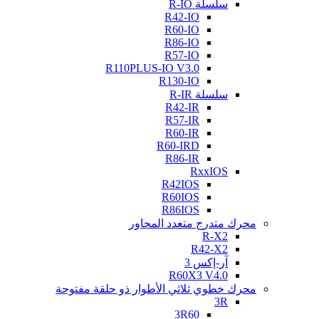
سلسلة R-IO
R42-IO
R60-IO
R86-IO
R57-IO
R110PLUS-IO V3.0
R130-IO
سلسلة R-IR
R42-IR
R57-IR
R60-IR
R60-IRD
R86-IR
RxxIOS
R42IOS
R60IOS
R86IOS
محرك متدرج متعدد المحاور
R-X2
R42-X2
آر-إكس 3
R60X3 V4.0
محرك خطوي ثلاثي الأطوار ذو حلقة مفتوحة
3R
3R60