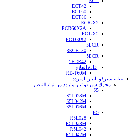
ECT
ECT42
ECT60
ECT86
ECR-X2
ECR60X2A
ECT-X2
ECT60X2
3ECR
3ECR130
5ECR
5ECR42
إعادة العلاج
RE-T60M
نظام سيرفو التيار المتردد
محرك سيرفو تيار متردد من نوع النبض
S5
S5L028M
S5L042M
S5L076M
R5
R5L028
R5L028M
R5L042
R5L042M