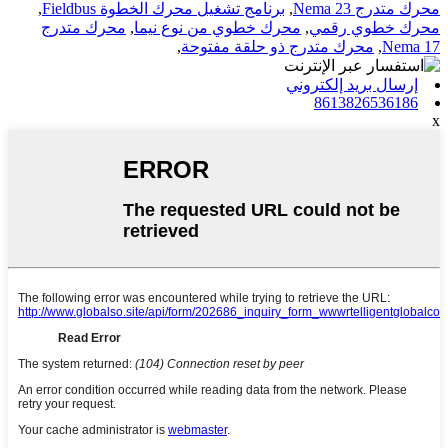
محرك متدرج Nema 23
,
برنامج تشغيل محرك الخطوة Fieldbus
,
محرك خطوي رقمي
,
محرك خطوي من نوع نيما
,
محرك متدرج
Nema 17
,
محرك متدرج ذو حلقة مفتوحة
,
إرسال بريد إلكتروني
8613826536186
x