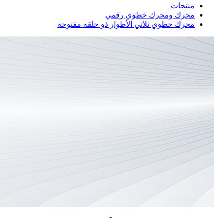
منتجات
محرك ومحرك خطوي رقمي
محرك خطوي ثلاثي الأطوار ذو حلقة مفتوحة