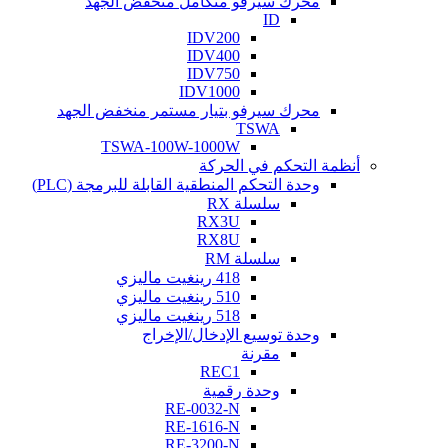
محرك سيرفو متكامل منخفض الجهد
ID
IDV200
IDV400
IDV750
IDV1000
محرك سيرفو بتيار مستمر منخفض الجهد
TSWA
TSWA-100W-1000W
أنظمة التحكم في الحركة
وحدة التحكم المنطقية القابلة للبرمجة (PLC)
سلسلة RX
RX3U
RX8U
سلسلة RM
418 رينغيت ماليزي
510 رينغيت ماليزي
518 رينغيت ماليزي
وحدة توسيع الإدخال/الإخراج
مقرنة
REC1
وحدة رقمية
RE-0032-N
RE-1616-N
RE-3200-N