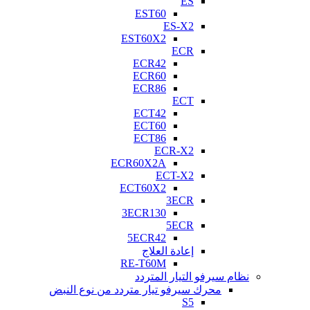
ES
EST60
ES-X2
EST60X2
ECR
ECR42
ECR60
ECR86
ECT
ECT42
ECT60
ECT86
ECR-X2
ECR60X2A
ECT-X2
ECT60X2
3ECR
3ECR130
5ECR
5ECR42
إعادة العلاج
RE-T60M
نظام سيرفو التيار المتردد
محرك سيرفو تيار متردد من نوع النبض
S5