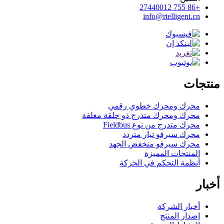
+86 755 27440012
info@rtelligent.cn
منتجات
محرك ومحرك خطوي رقمي
محرك ومحرك متدرج ذو حلقة مغلقة
محرك متدرج من نوع Fieldbus
محرك سيرفو تيار متردد
محرك سيرفو منخفض الجهد
المنتجات المميزة
أنظمة التحكم في الحركة
أخبار
أخبار الشركة
إصدار المنتج