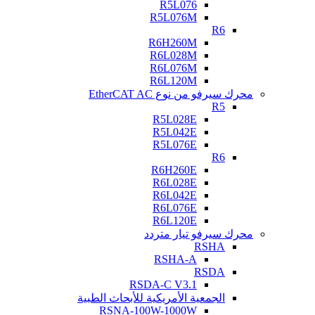
R5L076
R5L076M
R6
R6H260M
R6L028M
R6L076M
R6L120M
محرك سيرفو من نوع EtherCAT AC
R5
R5L028E
R5L042E
R5L076E
R6
R6H260E
R6L028E
R6L042E
R6L076E
R6L120E
محرك سيرفو تيار متردد
RSHA
RSHA-A
RSDA
RSDA-C V3.1
الجمعية الأمريكية للأبحاث الطبية
RSNA-100W-1000W