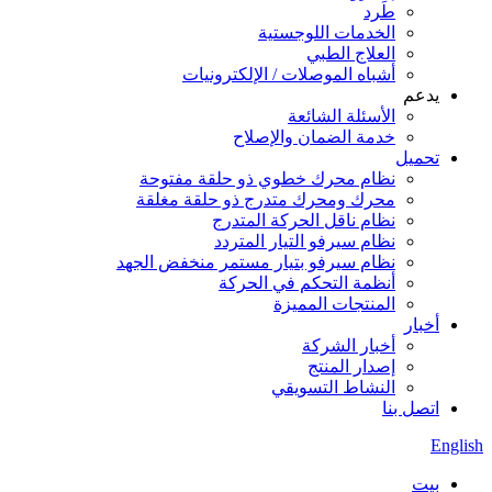
طَرد
الخدمات اللوجستية
العلاج الطبي
أشباه الموصلات / الإلكترونيات
يدعم
الأسئلة الشائعة
خدمة الضمان والإصلاح
تحميل
نظام محرك خطوي ذو حلقة مفتوحة
محرك ومحرك متدرج ذو حلقة مغلقة
نظام ناقل الحركة المتدرج
نظام سيرفو التيار المتردد
نظام سيرفو بتيار مستمر منخفض الجهد
أنظمة التحكم في الحركة
المنتجات المميزة
أخبار
أخبار الشركة
إصدار المنتج
النشاط التسويقي
اتصل بنا
English
بيت