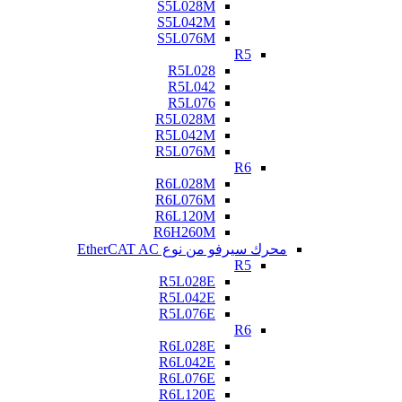
S5L028M
S5L042M
S5L076M
R5
R5L028
R5L042
R5L076
R5L028M
R5L042M
R5L076M
R6
R6L028M
R6L076M
R6L120M
R6H260M
محرك سيرفو من نوع EtherCAT AC
R5
R5L028E
R5L042E
R5L076E
R6
R6L028E
R6L042E
R6L076E
R6L120E