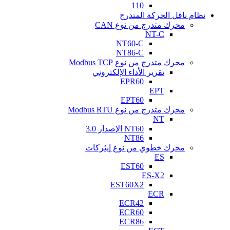
110
نظام ناقل الحركة المتدرج
محرك متدرج من نوع CAN
NT-C
NT60-C
NT86-C
محرك متدرج من نوع Modbus TCP
تقرير الأداء الإلكتروني
EPR60
EPT
EPT60
محرك متدرج من نوع Modbus RTU
NT
NT60 الإصدار 3.0
NT86
محرك خطوي من نوع إيثركات
ES
EST60
ES-X2
EST60X2
ECR
ECR42
ECR60
ECR86