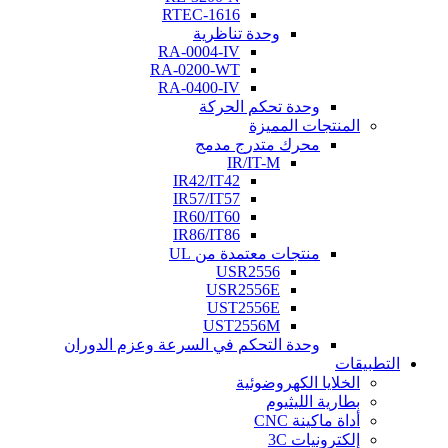
RTEC-1616
وحدة تناظرية
RA-0004-IV
RA-0200-WT
RA-0400-IV
وحدة تحكم الحركة
المنتجات المميزة
محرك متدرج مدمج
IR/IT-M
IR42/IT42
IR57/IT57
IR60/IT60
IR86/IT86
منتجات معتمدة من UL
USR2556
USR2556E
UST2556E
UST2556M
وحدة التحكم في السرعة وعزم الدوران
التطبيقات
الخلايا الكهروضوئية
بطارية الليثيوم
أداة ماكينة CNC
إلكترونيات 3C