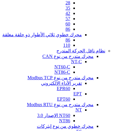
28
35
42
57
60
86
محرك خطوي ثلاثي الأطوار ذو حلقة مغلقة
86
110
نظام ناقل الحركة المتدرج
محرك متدرج من نوع CAN
NT-C
NT60-C
NT86-C
محرك متدرج من نوع Modbus TCP
تقرير الأداء الإلكتروني
EPR60
EPT
EPT60
محرك متدرج من نوع Modbus RTU
NT
NT60 الإصدار 3.0
NT86
محرك خطوي من نوع إيثركات