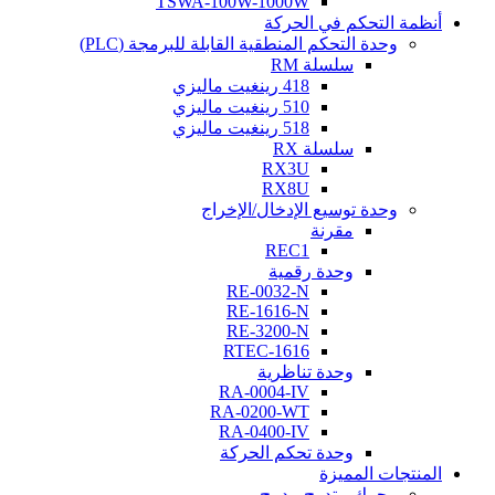
TSWA-100W-1000W
أنظمة التحكم في الحركة
وحدة التحكم المنطقية القابلة للبرمجة (PLC)
سلسلة RM
418 رينغيت ماليزي
510 رينغيت ماليزي
518 رينغيت ماليزي
سلسلة RX
RX3U
RX8U
وحدة توسيع الإدخال/الإخراج
مقرنة
REC1
وحدة رقمية
RE-0032-N
RE-1616-N
RE-3200-N
RTEC-1616
وحدة تناظرية
RA-0004-IV
RA-0200-WT
RA-0400-IV
وحدة تحكم الحركة
المنتجات المميزة
محرك متدرج مدمج