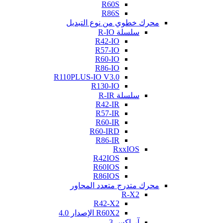
R60S
R86S
محرك خطوي من نوع التبديل
سلسلة R-IO
R42-IO
R57-IO
R60-IO
R86-IO
R110PLUS-IO V3.0
R130-IO
سلسلة R-IR
R42-IR
R57-IR
R60-IR
R60-IRD
R86-IR
RxxIOS
R42IOS
R60IOS
R86IOS
محرك متدرج متعدد المحاور
R-X2
R42-X2
R60X2 الإصدار 4.0
آر-إكس 3