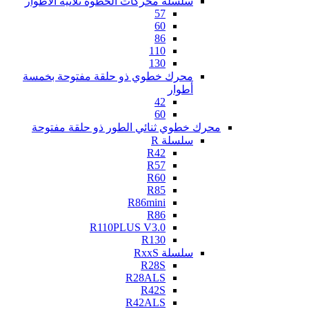
سلسلة محركات الخطوة ثلاثية الأطوار
57
60
86
110
130
محرك خطوي ذو حلقة مفتوحة بخمسة
أطوار
42
60
محرك خطوي ثنائي الطور ذو حلقة مفتوحة
سلسلة R
R42
R57
R60
R85
R86mini
R86
R110PLUS V3.0
R130
سلسلة RxxS
R28S
R28ALS
R42S
R42ALS